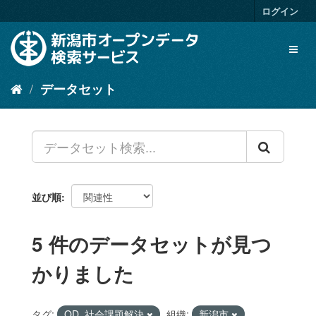
ス
ログイン
キ
ッ
Toggl
プ
naviga
し
て
データセット
内
容
へ
並び順
5 件のデータセットが見つ
かりました
タグ:
OD_社会課題解決
組織:
新潟市