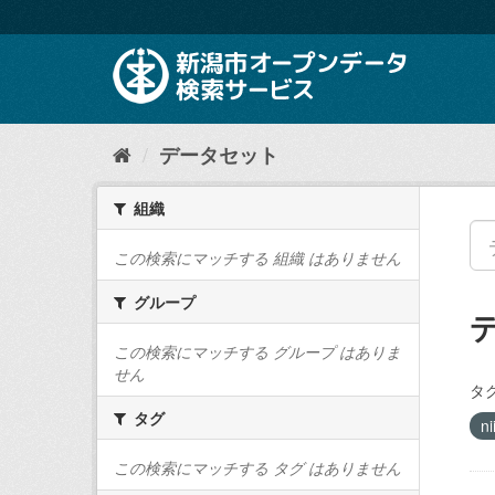
ス
キ
ッ
プ
し
て
内
データセット
容
へ
組織
この検索にマッチする 組織 はありません
グループ
この検索にマッチする グループ はありま
せん
タグ
タグ
ni
この検索にマッチする タグ はありません