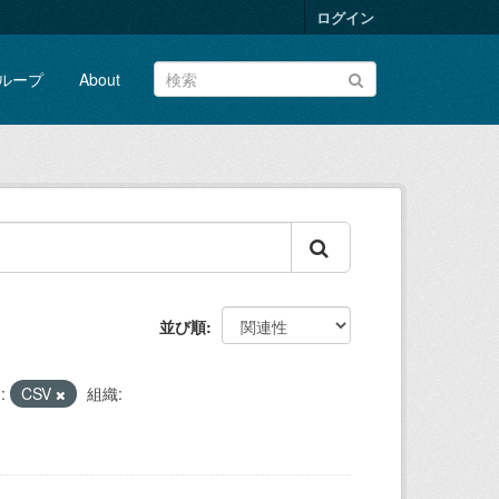
ログイン
ループ
About
並び順
:
CSV
組織: