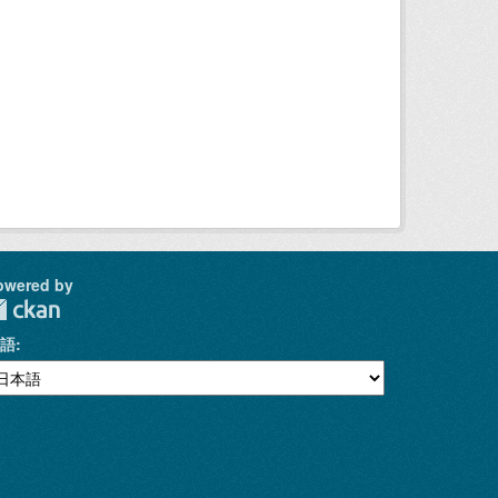
owered by
語