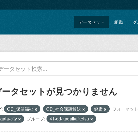
データセット
組織
グ
データセットが見つかりません
:
OD_保健福祉
OD_社会課題解決
健康
フォーマット
igata-city
グループ:
41-od-kadaikaiketsu