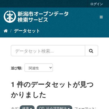
ス
ログイン
キ
ッ
Toggl
プ
naviga
し
て
データセット
内
容
へ
並び順
1 件のデータセットが見つ
かりました
タグ:
健康
OD_社会課題解決
フォーマット: