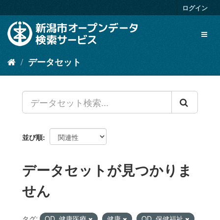
ス
ログイン
キ
ッ
Toggl
プ
naviga
し
て
データセット
内
容
へ
並び順
データセットが見つかりま
せん
タグ:
OD_健康医療
健康
OD_保健福祉