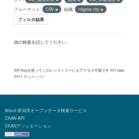
フォーマット:
CSV
組織:
niigata-city
フィルタ結果
他の検索を試してください。
API Keyを使ってこのレジストリーにもアクセス可能です
API
(see
APIドキュメント
).
About 新潟市オープンデータ検索サービス
CKAN API
CKANアソシエーション