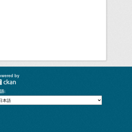
owered by
語