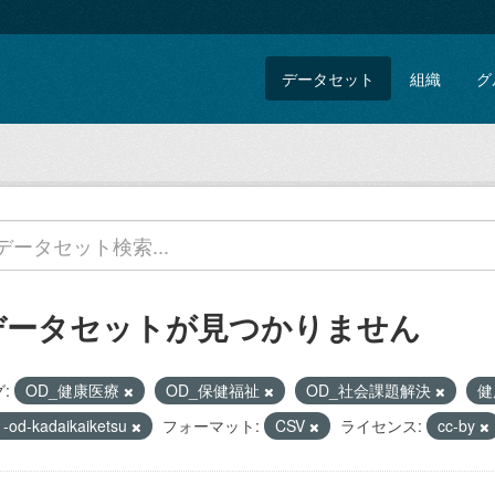
データセット
組織
グ
データセットが見つかりません
:
OD_健康医療
OD_保健福祉
OD_社会課題解決
健
1-od-kadaikaiketsu
フォーマット:
CSV
ライセンス:
cc-by