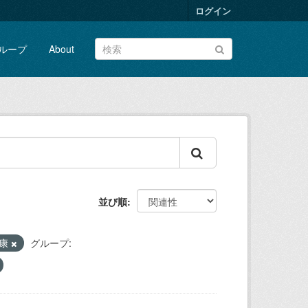
ログイン
ループ
About
並び順
康
グループ: