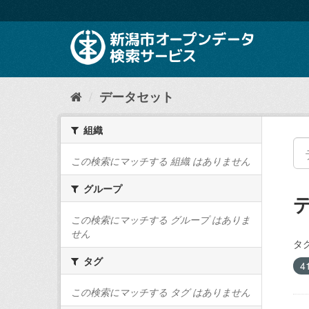
ス
キ
ッ
プ
し
て
内
データセット
容
へ
組織
この検索にマッチする 組織 はありません
グループ
この検索にマッチする グループ はありま
せん
タグ
タグ
4
この検索にマッチする タグ はありません