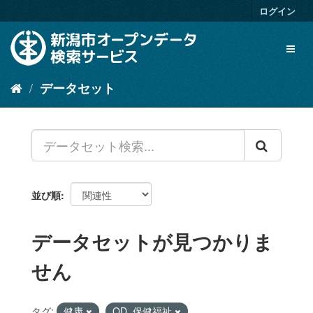
ス
ログイン
キ
ッ
Toggl
プ
naviga
し
て
データセット
内
容
へ
並び順
データセットが見つかりま
せん
タグ:
健康
OD_保健福祉