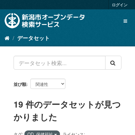
ス
ログイン
キ
ッ
Toggl
プ
naviga
し
て
データセット
内
容
へ
並び順
19 件のデータセットが見つ
かりました
タグ:
OD_保健福祉
ライセンス: