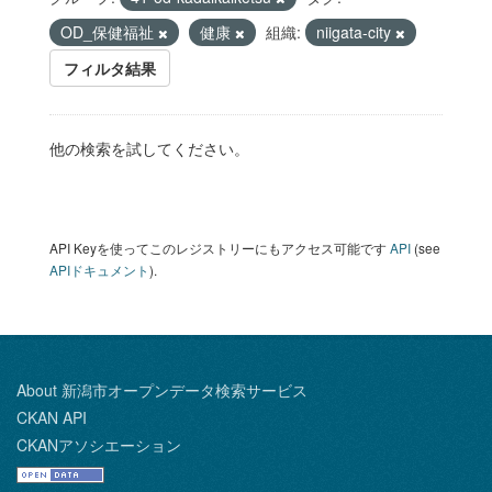
OD_保健福祉
健康
組織:
niigata-city
フィルタ結果
他の検索を試してください。
API Keyを使ってこのレジストリーにもアクセス可能です
API
(see
APIドキュメント
).
About 新潟市オープンデータ検索サービス
CKAN API
CKANアソシエーション