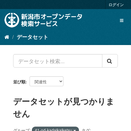
ス
ログイン
キ
ッ
Toggl
プ
naviga
し
て
データセット
内
容
へ
並び順
データセットが見つかりま
せん
グループ:
41-od-kadaikaiketsu
タグ: