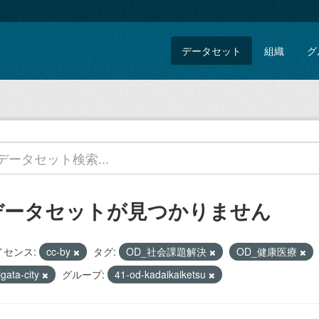
データセット
組織
グ
データセットが見つかりません
イセンス:
cc-by
タグ:
OD_社会課題解決
OD_健康医療
igata-city
グループ:
41-od-kadaikaiketsu