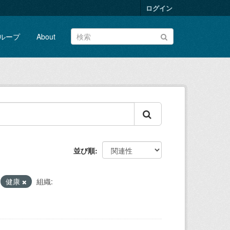
ログイン
ループ
About
並び順
健康
組織: