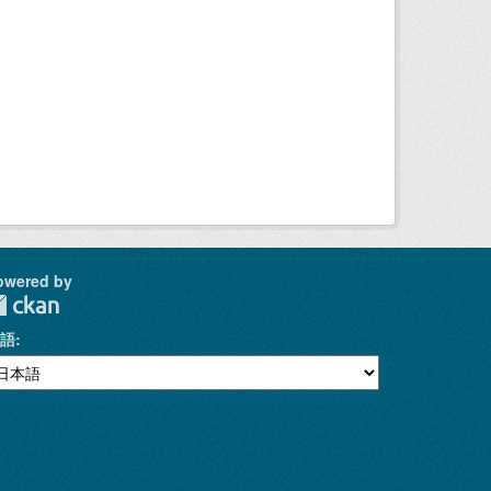
owered by
語