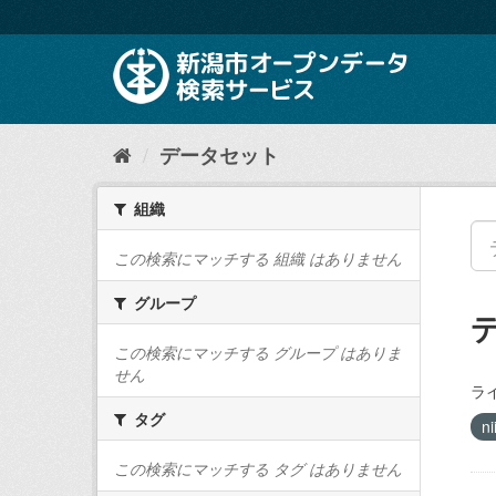
ス
キ
ッ
プ
し
て
内
データセット
容
へ
組織
この検索にマッチする 組織 はありません
グループ
この検索にマッチする グループ はありま
せん
ラ
タグ
ni
この検索にマッチする タグ はありません