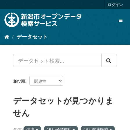
ス
ログイン
キ
ッ
Toggl
プ
naviga
し
て
データセット
内
容
へ
並び順
データセットが見つかりま
せん
タグ:
健康
OD_保健福祉
OD_健康医療