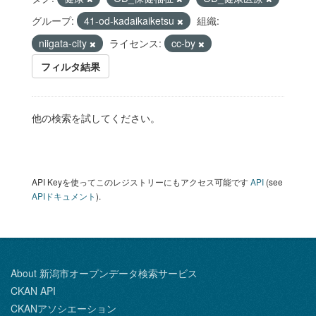
グループ:
41-od-kadaikaiketsu
組織:
niigata-city
ライセンス:
cc-by
フィルタ結果
他の検索を試してください。
API Keyを使ってこのレジストリーにもアクセス可能です
API
(see
APIドキュメント
).
About 新潟市オープンデータ検索サービス
CKAN API
CKANアソシエーション