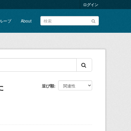
ログイン
ループ
About
た
並び順