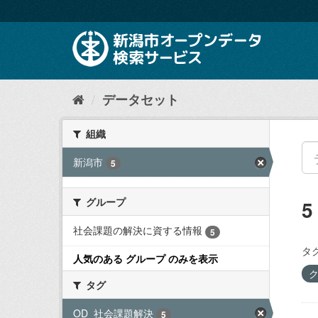
ス
キ
ッ
プ
し
て
内
データセット
容
へ
組織
新潟市
5
グループ
社会課題の解決に資する情報
5
タグ
人気のある グループ のみを表示
タグ
OD_社会課題解決
5