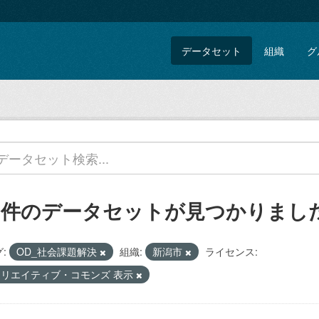
データセット
組織
グ
5 件のデータセットが見つかりまし
:
OD_社会課題解決
組織:
新潟市
ライセンス:
クリエイティブ・コモンズ 表示