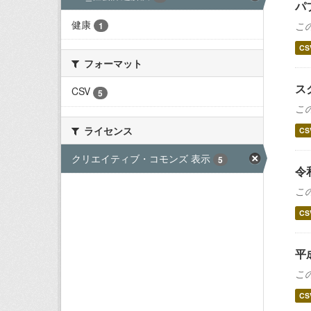
パ
健康
こ
1
CS
フォーマット
ス
CSV
5
こ
ライセンス
CS
クリエイティブ・コモンズ 表示
5
令
こ
CS
平
こ
CS