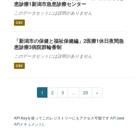
患診療1新潟市急患診療センター
このデータセットには説明がありません
CSV
「新潟市の保健と福祉保健編」2医療1休日夜間急
患診療3病院群輪番制
このデータセットには説明がありません
CSV
1
2
3
...
25
»
API Keyを使ってこのレジストリーにもアクセス可能です
API
(see
APIドキュメント
).