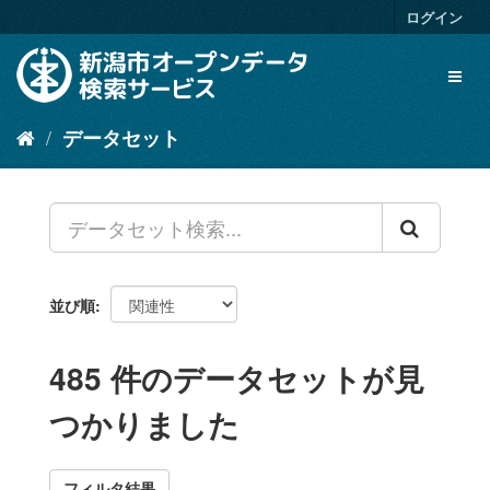
ス
ログイン
キ
ッ
Toggl
プ
naviga
し
て
データセット
内
容
へ
並び順
485 件のデータセットが見
つかりました
フィルタ結果