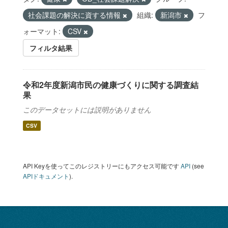
社会課題の解決に資する情報
組織:
新潟市
フ
ォーマット:
CSV
フィルタ結果
令和2年度新潟市民の健康づくりに関する調査結
果
このデータセットには説明がありません
CSV
API Keyを使ってこのレジストリーにもアクセス可能です
API
(see
APIドキュメント
).