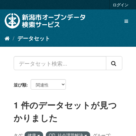
ス
ログイン
キ
ッ
Toggl
プ
naviga
し
て
データセット
内
容
へ
並び順
1 件のデータセットが見つ
かりました
タグ:
健康
OD_社会課題解決
グループ: