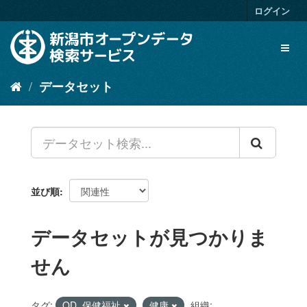
ス
ログイン
キ
ッ
Toggl
プ
naviga
し
て
データセット
内
容
へ
並び順
データセットが見つかりま
せん
タグ:
OD_保健福祉
健康
組織: