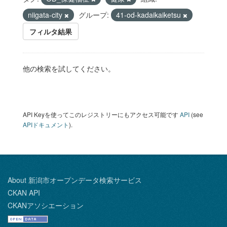
niigata-city
グループ:
41-od-kadaikaiketsu
フィルタ結果
他の検索を試してください。
API Keyを使ってこのレジストリーにもアクセス可能です
API
(see
APIドキュメント
).
About 新潟市オープンデータ検索サービス
CKAN API
CKANアソシエーション