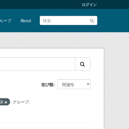
ログイン
ループ
About
並び順
解決
グループ: