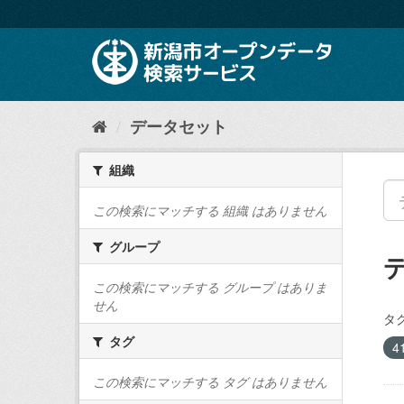
ス
キ
ッ
プ
し
て
内
データセット
容
へ
組織
この検索にマッチする 組織 はありません
グループ
この検索にマッチする グループ はありま
せん
タグ
タグ
4
この検索にマッチする タグ はありません