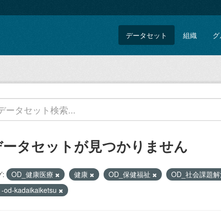
データセット
組織
グ
データセットが見つかりません
:
OD_健康医療
健康
OD_保健福祉
OD_社会課題
1-od-kadaikaiketsu