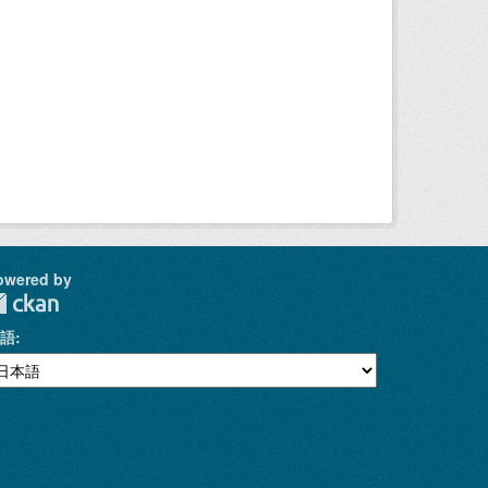
owered by
語