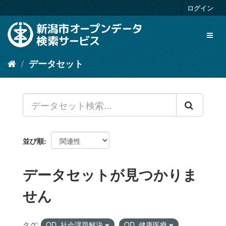
ス
ログイン
キ
ッ
Toggl
プ
naviga
し
て
データセット
内
容
へ
並び順
データセットが見つかりま
せん
タグ:
OD_社会課題解決
OD_健康医療