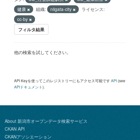
健康
組織:
niigata-city
ライセンス:
cc-by
フィルタ結果
他の検索を試してください。
API Keyを使ってこのレジストリーにもアクセス可能です
API
(see
APIドキュメント
).
About 新潟市オープンデータ検索サービス
CKAN API
CKANアソシエーション