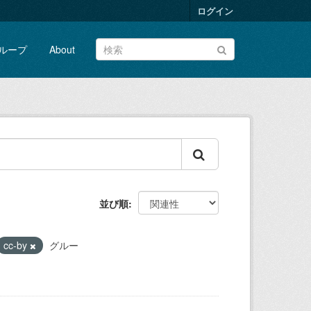
ログイン
ループ
About
並び順
cc-by
グルー