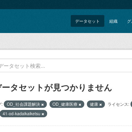
データセット
組織
グ
データセットが見つかりません
:
OD_社会課題解決
OD_健康医療
健康
ライセンス:
41-od-kadaikaiketsu