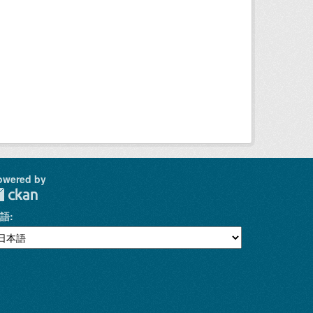
owered by
語