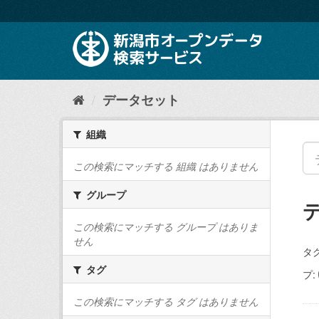
ス
キ
ッ
プ
し
て
内
データセット
容
へ
組織
この検索にマッチする 組織 はありません
グループ
この検索にマッチする グループ はありま
せん
タグ
タグ
プ:
この検索にマッチする タグ はありません