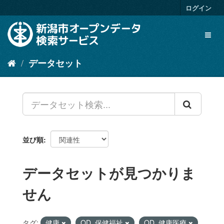
ス
ログイン
キ
ッ
Toggl
プ
naviga
し
て
データセット
内
容
へ
並び順
データセットが見つかりま
せん
タグ:
健康
OD_保健福祉
OD_健康医療