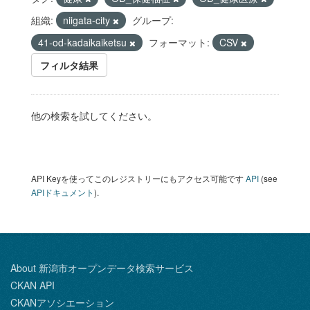
組織:
niigata-city
グループ:
41-od-kadaikaiketsu
フォーマット:
CSV
フィルタ結果
他の検索を試してください。
API Keyを使ってこのレジストリーにもアクセス可能です
API
(see
APIドキュメント
).
About 新潟市オープンデータ検索サービス
CKAN API
CKANアソシエーション