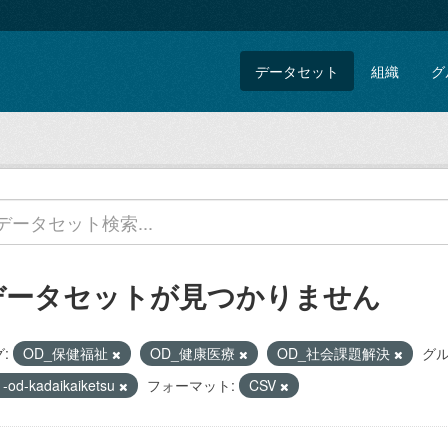
データセット
組織
グ
データセットが見つかりません
:
OD_保健福祉
OD_健康医療
OD_社会課題解決
グル
1-od-kadaikaiketsu
フォーマット:
CSV