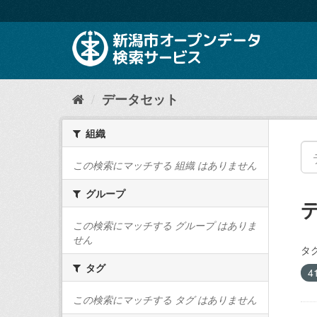
ス
キ
ッ
プ
し
て
内
データセット
容
へ
組織
この検索にマッチする 組織 はありません
グループ
この検索にマッチする グループ はありま
せん
タグ
タグ
4
この検索にマッチする タグ はありません