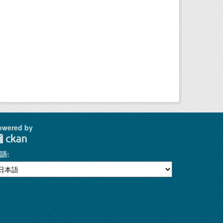
owered by
語