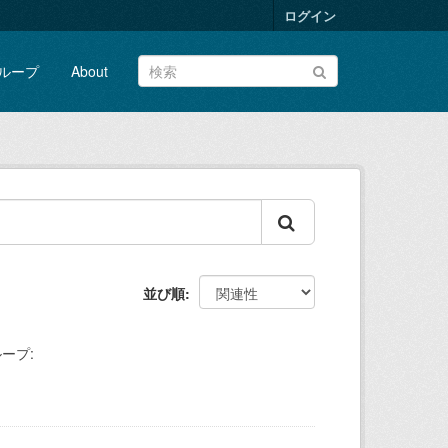
ログイン
ループ
About
並び順
ープ: