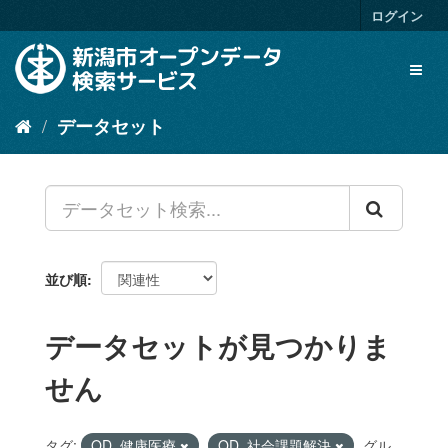
ス
ログイン
キ
ッ
Toggl
プ
naviga
し
て
データセット
内
容
へ
並び順
データセットが見つかりま
せん
タグ:
OD_健康医療
OD_社会課題解決
グル