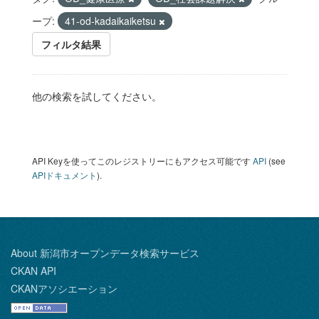
ープ:
41-od-kadaikaiketsu
フィルタ結果
他の検索を試してください。
API Keyを使ってこのレジストリーにもアクセス可能です
API
(see
APIドキュメント
).
About 新潟市オープンデータ検索サービス
CKAN API
CKANアソシエーション