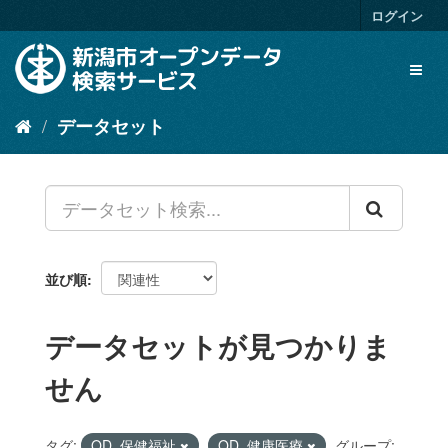
ス
ログイン
キ
ッ
Toggl
プ
naviga
し
て
データセット
内
容
へ
並び順
データセットが見つかりま
せん
タグ:
OD_保健福祉
OD_健康医療
グループ: