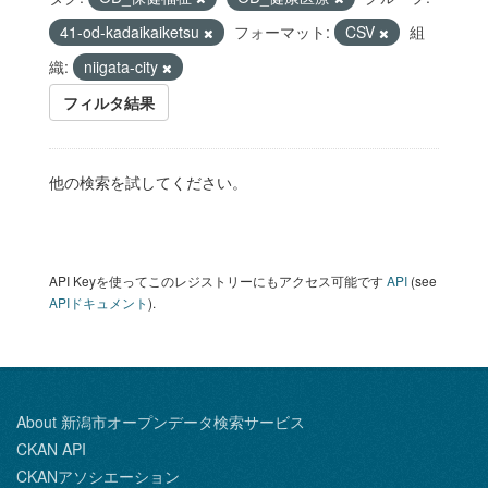
41-od-kadaikaiketsu
フォーマット:
CSV
組
織:
niigata-city
フィルタ結果
他の検索を試してください。
API Keyを使ってこのレジストリーにもアクセス可能です
API
(see
APIドキュメント
).
About 新潟市オープンデータ検索サービス
CKAN API
CKANアソシエーション