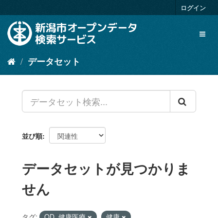
ス
ログイン
キ
ッ
Toggl
プ
naviga
し
て
データセット
内
容
へ
並び順
データセットが見つかりま
せん
タグ:
OD_健康医療
健康