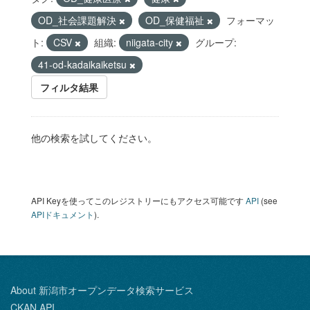
OD_社会課題解決
OD_保健福祉
フォーマッ
ト:
CSV
組織:
niigata-city
グループ:
41-od-kadaikaiketsu
フィルタ結果
他の検索を試してください。
API Keyを使ってこのレジストリーにもアクセス可能です
API
(see
APIドキュメント
).
About 新潟市オープンデータ検索サービス
CKAN API