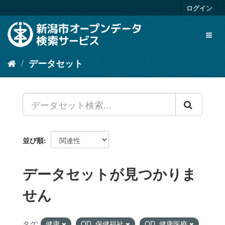
ス
ログイン
キ
ッ
Toggl
プ
naviga
し
て
データセット
内
容
へ
並び順
データセットが見つかりま
せん
タグ:
健康
OD_保健福祉
OD_健康医療