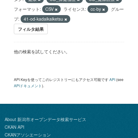
フォーマット:
CSV
ライセンス:
cc-by
グルー
プ:
41-od-kadaikaiketsu
フィルタ結果
他の検索を試してください。
API Keyを使ってこのレジストリーにもアクセス可能です
API
(see
APIドキュメント
).
About 新潟市オープンデータ検索サービス
CKAN API
CKANアソシエーション