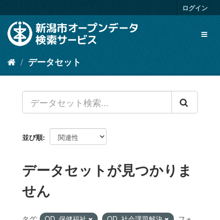
ス
ログイン
キ
ッ
Toggl
プ
naviga
し
て
データセット
内
容
へ
並び順
データセットが見つかりま
せん
タグ:
OD_保健福祉
OD_社会課題解決
フォ