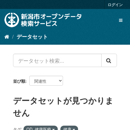
ス
ログイン
キ
ッ
Toggl
プ
naviga
し
て
データセット
内
容
へ
並び順
データセットが見つかりま
せん
タグ:
OD_健康医療
健康