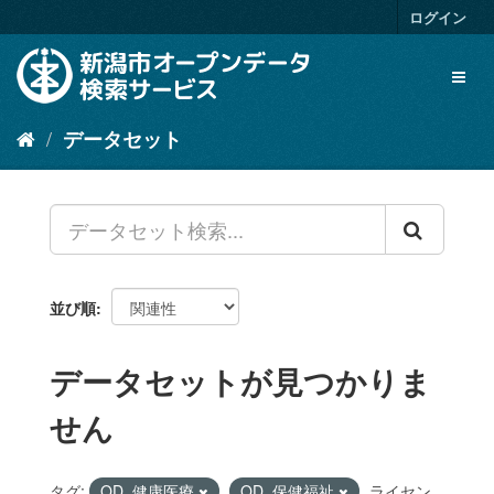
ス
ログイン
キ
ッ
Toggl
プ
naviga
し
て
データセット
内
容
へ
並び順
データセットが見つかりま
せん
タグ:
OD_健康医療
OD_保健福祉
ライセン