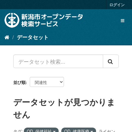
ス
ログイン
キ
ッ
Toggl
プ
naviga
し
て
データセット
内
容
へ
並び順
データセットが見つかりま
せん
タグ:
OD_保健福祉
OD_健康医療
ライセン