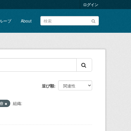
ログイン
ループ
About
並び順
医療
組織: