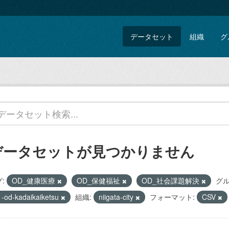
データセット
組織
グ
データセットが見つかりません
:
OD_健康医療
OD_保健福祉
OD_社会課題解決
グル
1-od-kadaikaiketsu
組織:
niigata-city
フォーマット:
CSV