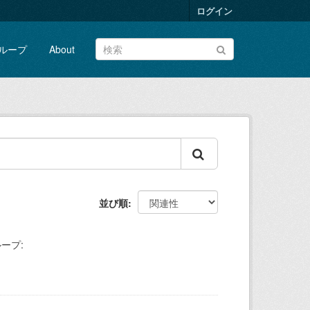
ログイン
ループ
About
並び順
ープ: