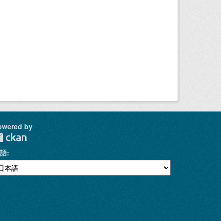
owered by
語