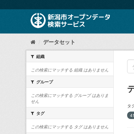
ス
キ
ッ
プ
し
て
内
データセット
容
へ
組織
この検索にマッチする 組織 はありません
グループ
この検索にマッチする グループ はありま
せん
タグ
タグ
4
この検索にマッチする タグ はありません