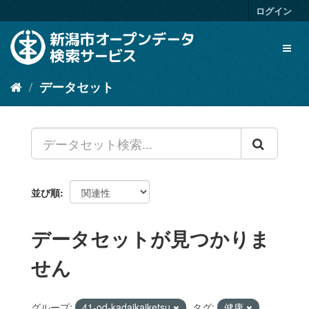
ス
ログイン
キ
ッ
Toggl
プ
naviga
し
て
データセット
内
容
へ
並び順
データセットが見つかりま
せん
グループ:
41-od-kadaikaiketsu
タグ:
健康