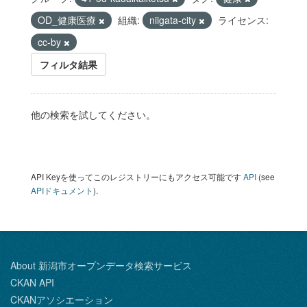
OD_健康医療
組織:
niigata-city
ライセンス:
cc-by
フィルタ結果
他の検索を試してください。
API Keyを使ってこのレジストリーにもアクセス可能です
API
(see
APIドキュメント
).
About 新潟市オープンデータ検索サービス
CKAN API
CKANアソシエーション