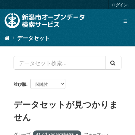
ス
ログイン
キ
ッ
Toggl
プ
naviga
し
て
データセット
内
容
へ
並び順
データセットが見つかりま
せん
グループ:
41-od-kadaikaiketsu
フォーマット: