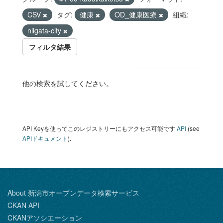
CSV
タグ:
健康
OD_健康医療
組織:
niigata-city
フィルタ結果
他の検索を試してください。
API Keyを使ってこのレジストリーにもアクセス可能です
API
(see
APIドキュメント
).
About 新潟市オープンデータ検索サービス
CKAN API
CKANアソシエーション