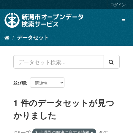
ス
ログイン
キ
ッ
Toggl
プ
naviga
し
て
データセット
内
容
へ
並び順
1 件のデータセットが見つ
かりました
グループ:
社会課題の解決に資する情報
タグ: