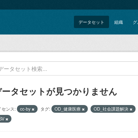
データセット
組織
グ
データセットが見つかりません
イセンス:
cc-by
タグ:
OD_健康医療
OD_社会課題解決
SV