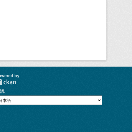
owered by
語