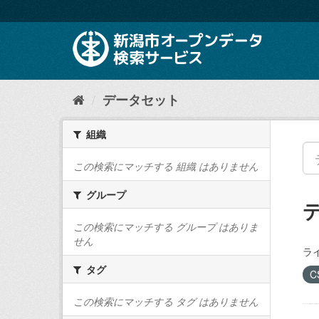
ス
キ
ッ
プ
し
て
内
データセット
容
へ
組織
この検索にマッチする 組織 はありません
グループ
この検索にマッチする グループ はありま
せん
ラ
タグ
C
この検索にマッチする タグ はありません