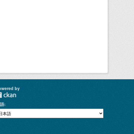
owered by
語