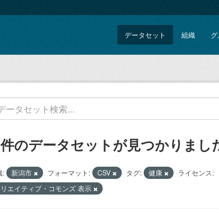
データセット
組織
グ
1 件のデータセットが見つかりまし
:
新潟市
フォーマット:
CSV
タグ:
健康
ライセンス:
クリエイティブ・コモンズ 表示