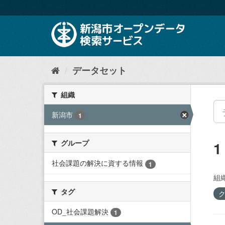
ス
キ
ッ
プ
し
て
内
データセット
容
へ
組織
新潟市
1
グループ
社会課題の解決に資する情報
1
組織
タグ
OD_社会課題解決
1