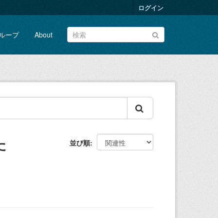
ログイン
ループ
About
た
並び順