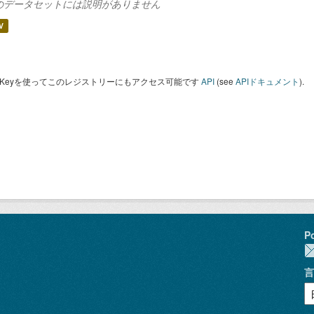
のデータセットには説明がありません
V
I Keyを使ってこのレジストリーにもアクセス可能です
API
(see
APIドキュメント
).
P
言