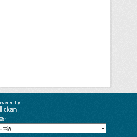
owered by
語