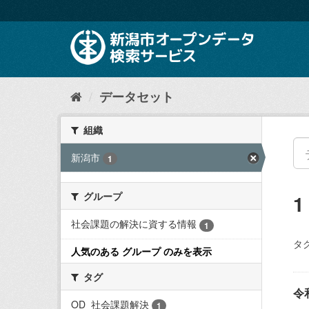
ス
キ
ッ
プ
し
て
内
データセット
容
へ
組織
新潟市
1
グループ
社会課題の解決に資する情報
1
タグ
人気のある グループ のみを表示
タグ
令
OD_社会課題解決
1