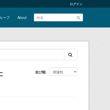
ログイン
ループ
About
た
並び順