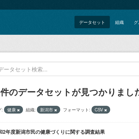
データセット
組織
グ
1 件のデータセットが見つかりまし
:
健康
組織:
新潟市
フォーマット:
CSV
和2年度新潟市民の健康づくりに関する調査結果