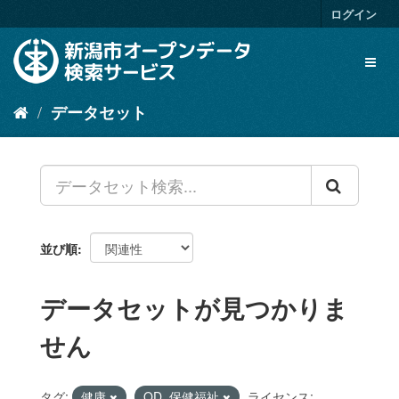
ス
ログイン
キ
ッ
Toggl
プ
naviga
し
て
データセット
内
容
へ
並び順
データセットが見つかりま
せん
タグ:
健康
OD_保健福祉
ライセンス: