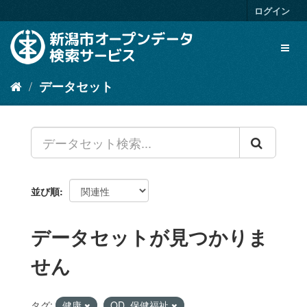
ス
ログイン
キ
ッ
Toggl
プ
naviga
し
て
データセット
内
容
へ
並び順
データセットが見つかりま
せん
タグ:
健康
OD_保健福祉