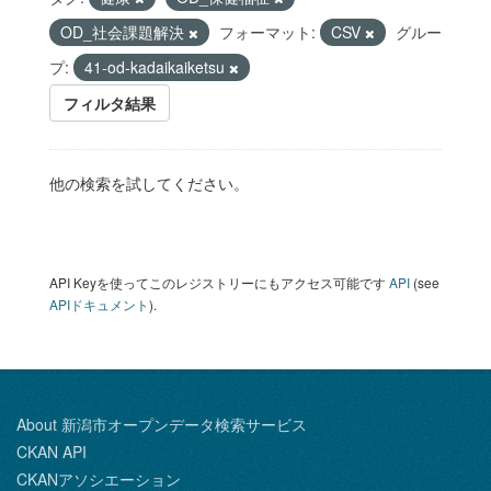
OD_社会課題解決
フォーマット:
CSV
グルー
プ:
41-od-kadaikaiketsu
フィルタ結果
他の検索を試してください。
API Keyを使ってこのレジストリーにもアクセス可能です
API
(see
APIドキュメント
).
About 新潟市オープンデータ検索サービス
CKAN API
CKANアソシエーション