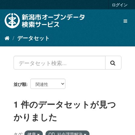
ス
ログイン
キ
ッ
Toggl
プ
naviga
し
て
データセット
内
容
へ
並び順
1 件のデータセットが見つ
かりました
タグ:
健康
OD_社会課題解決