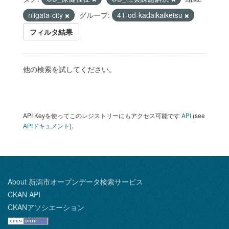
niigata-city
グループ:
41-od-kadaikaiketsu
フィルタ結果
他の検索を試してください。
API Keyを使ってこのレジストリーにもアクセス可能です
API
(see
APIドキュメント
).
About 新潟市オープンデータ検索サービス
CKAN API
CKANアソシエーション