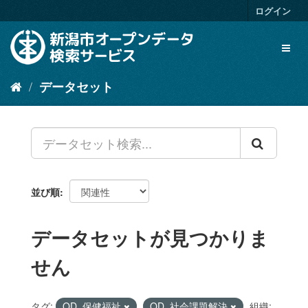
ス
ログイン
キ
ッ
Toggl
プ
naviga
し
て
データセット
内
容
へ
並び順
データセットが見つかりま
せん
タグ:
OD_保健福祉
OD_社会課題解決
組織: