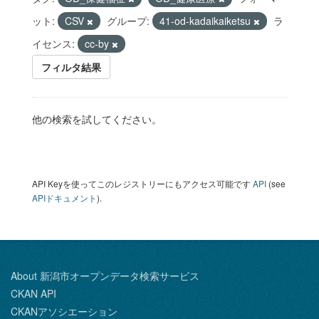
ット:
CSV
グループ:
41-od-kadaikaiketsu
ラ
イセンス:
cc-by
フィルタ結果
他の検索を試してください。
API Keyを使ってこのレジストリーにもアクセス可能です
API
(see
APIドキュメント
).
About 新潟市オープンデータ検索サービス
CKAN API
CKANアソシエーション