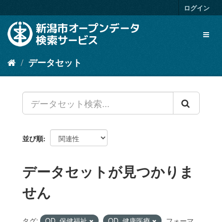
ス
ログイン
キ
ッ
Toggl
プ
naviga
し
て
データセット
内
容
へ
並び順
データセットが見つかりま
せん
タグ:
OD_保健福祉
OD_健康医療
フォーマ