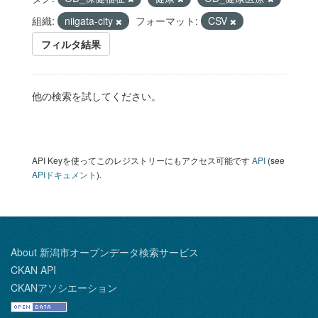
組織:
niigata-city
フォーマット:
CSV
フィルタ結果
他の検索を試してください。
API Keyを使ってこのレジストリーにもアクセス可能です
API
(see
APIドキュメント
).
About 新潟市オープンデータ検索サービス
CKAN API
CKANアソシエーション