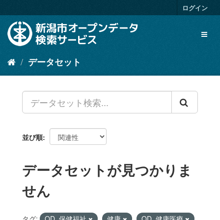
ス
ログイン
キ
ッ
Toggl
プ
naviga
し
て
データセット
内
容
へ
並び順
データセットが見つかりま
せん
タグ:
OD_保健福祉
健康
OD_健康医療