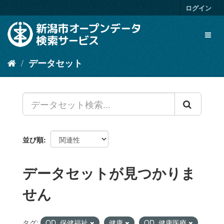
ス
ログイン
キ
ッ
Toggl
プ
naviga
し
て
データセット
内
容
へ
並び順
データセットが見つかりま
せん
タグ:
OD_保健福祉
健康
OD_健康医療