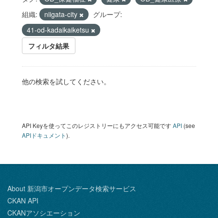
組織:
niigata-city
グループ:
41-od-kadaikaiketsu
フィルタ結果
他の検索を試してください。
API Keyを使ってこのレジストリーにもアクセス可能です
API
(see
APIドキュメント
).
About 新潟市オープンデータ検索サービス
CKAN API
CKANアソシエーション