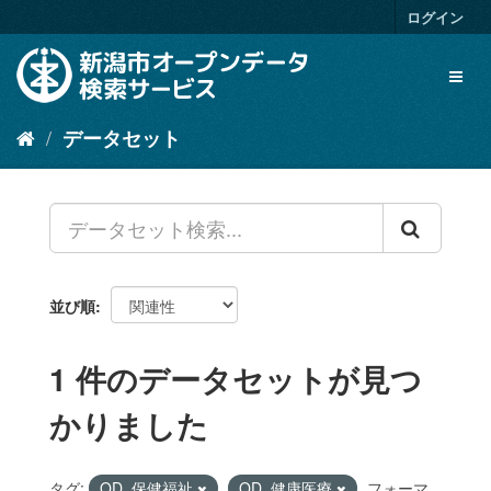
ス
ログイン
キ
ッ
Toggl
プ
naviga
し
て
データセット
内
容
へ
並び順
1 件のデータセットが見つ
かりました
タグ:
OD_保健福祉
OD_健康医療
フォーマ