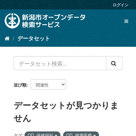
ス
ログイン
キ
ッ
Toggl
プ
naviga
し
て
データセット
内
容
へ
並び順
データセットが見つかりま
せん
タグ:
OD_保健福祉
OD_健康医療