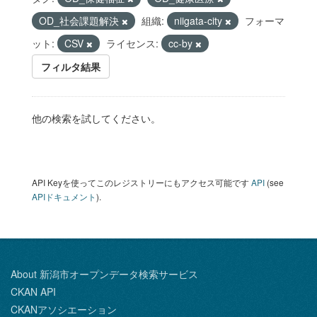
OD_社会課題解決
組織:
niigata-city
フォーマ
ット:
CSV
ライセンス:
cc-by
フィルタ結果
他の検索を試してください。
API Keyを使ってこのレジストリーにもアクセス可能です
API
(see
APIドキュメント
).
About 新潟市オープンデータ検索サービス
CKAN API
CKANアソシエーション