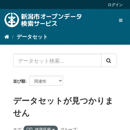
ス
ログイン
キ
ッ
Toggl
プ
naviga
し
て
データセット
内
容
へ
並び順
データセットが見つかりま
せん
タグ:
OD_健康医療
グループ: