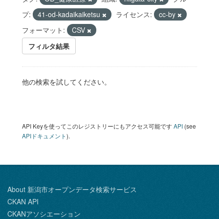
プ:
41-od-kadaikaiketsu
ライセンス:
cc-by
フォーマット:
CSV
フィルタ結果
他の検索を試してください。
API Keyを使ってこのレジストリーにもアクセス可能です
API
(see
APIドキュメント
).
About 新潟市オープンデータ検索サービス
CKAN API
CKANアソシエーション