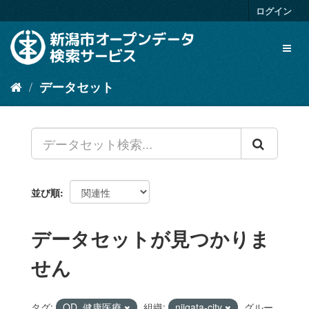
ス
ログイン
キ
ッ
Toggl
プ
naviga
し
て
データセット
内
容
へ
並び順
データセットが見つかりま
せん
タグ:
OD_健康医療
組織:
niigata-city
グルー