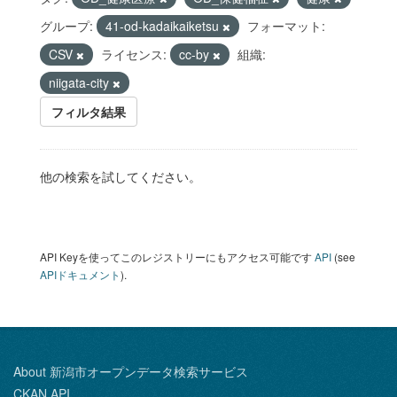
グループ:
41-od-kadaikaiketsu
フォーマット:
CSV
ライセンス:
cc-by
組織:
niigata-city
フィルタ結果
他の検索を試してください。
API Keyを使ってこのレジストリーにもアクセス可能です
API
(see
APIドキュメント
).
About 新潟市オープンデータ検索サービス
CKAN API