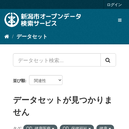
ス
ログイン
キ
ッ
Toggl
プ
naviga
し
て
データセット
内
容
へ
並び順
データセットが見つかりま
せん
タグ:
OD_健康医療
OD_保健福祉
健康