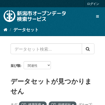
ス
ログイン
キ
ッ
Toggl
プ
naviga
し
て
データセット
内
容
へ
並び順
データセットが見つかりま
せん
タグ:
OD_健康医療
OD_保健福祉
グループ: