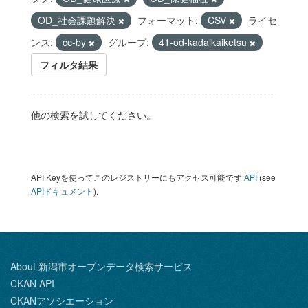
OD_社会課題解決
フォーマット:
CSV
ライセ
ンス:
cc-by
グループ:
41-od-kadaikaiketsu
フィルタ結果
他の検索を試してください。
API Keyを使ってこのレジストリーにもアクセス可能です
API
(see
APIドキュメント
).
About 新潟市オープンデータ検索サービス
CKAN API
CKANアソシエーション