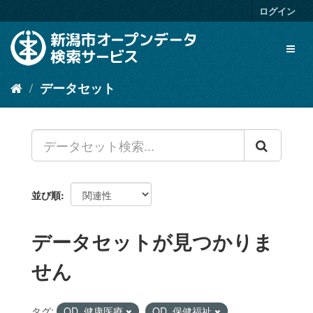
ス
ログイン
キ
ッ
Toggl
プ
naviga
し
て
データセット
内
容
へ
並び順
データセットが見つかりま
せん
タグ:
OD_健康医療
OD_保健福祉