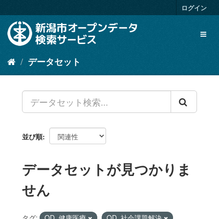
ス
ログイン
キ
ッ
Toggl
プ
naviga
し
て
データセット
内
容
へ
並び順
データセットが見つかりま
せん
タグ:
OD_健康医療
OD_社会課題解決